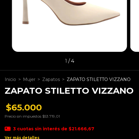
1
/
4
Inicio
>
Mujer
>
Zapatos
>
ZAPATO STILETTO VIZZANO
ZAPATO STILETTO VIZZANO
$65.000
Precio sin impuestos
$53.719,01
3
cuotas sin interés de
$21.666,67
Ver más detalles