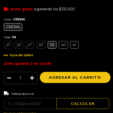
Envío gratis
superando los
$135.000
Color:
CREMA
CREMA
Talle:
39
35
36
37
38
39
40
41
Guia de talles
¡Solo quedan
2
en stock!
CAMBIAR CP
Entregas para el CP:
Medios de envío
CALCULAR