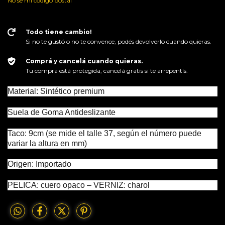
No sé mi código postal
Todo tiene cambio!
Si no te gustó o no te convence, podés devolverlo cuando quieras.
Comprá y cancelá cuando quieras.
Tu compra está protegida, cancelá gratis si te arrepentís.
Material: Sintético premium
Suela de Goma Antideslizante
Taco: 9cm (se mide el talle 37, según el número puede
variar la altura en mm)
Origen: Importado
PELICA: cuero opaco – VERNIZ: charol