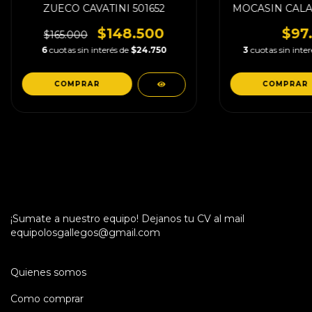
ZUECO CAVATINI 501652
MOCASIN CALA
$148.500
$97
$165.000
6
cuotas sin interés de
$24.750
3
cuotas sin inte
COMPRAR
COMPRAR
¡Sumate a nuestro equipo! Dejanos tu CV al mail
equipolosgallegos@gmail.com
Quienes somos
Como comprar