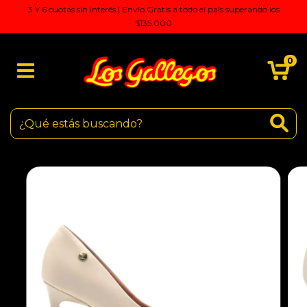
3 Y 6 cuotas sin interés | Envío Gratis a todo el país superando los
$135.000
0