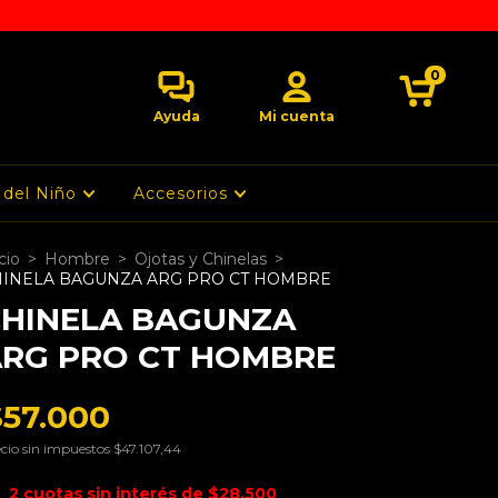
0
Ayuda
Mi cuenta
 del Niño
Accesorios
cio
>
Hombre
>
Ojotas y Chinelas
>
HINELA BAGUNZA ARG PRO CT HOMBRE
HINELA BAGUNZA
RG PRO CT HOMBRE
$57.000
cio sin impuestos
$47.107,44
2
cuotas sin interés de
$28.500