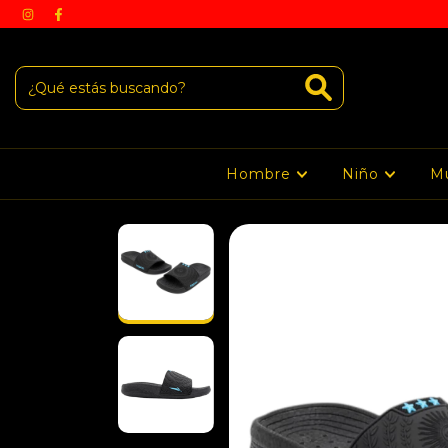
Hombre
Niño
M