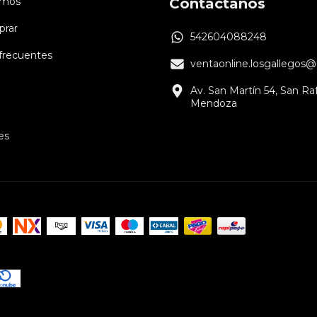
omos
Contactanos
rar
542604088248
frecuentes
ventaonline.losgallegos
Av. San Martín 54, San Raf
Mendoza
es