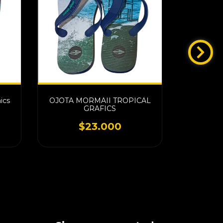
ics
OJOTA MORMAII TROPICAL
CR
GRAFICS
$23.000
2
cuotas 