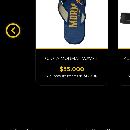
AI THONG
OJOTA MORMAII WAVE II
ZU
$35.000
0
2
cuotas sin interés de
$17.500
3
e
$21.000