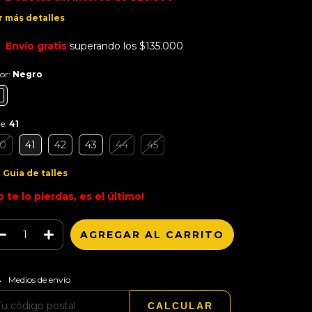
r más detalles
Envío gratis
superando los
$135.000
or:
Negro
le:
41
0
41
42
43
44
45
Guia de talles
o te lo pierdas, es el último!
CAMBIAR CP
regas para el CP:
Medios de envío
CALCULAR