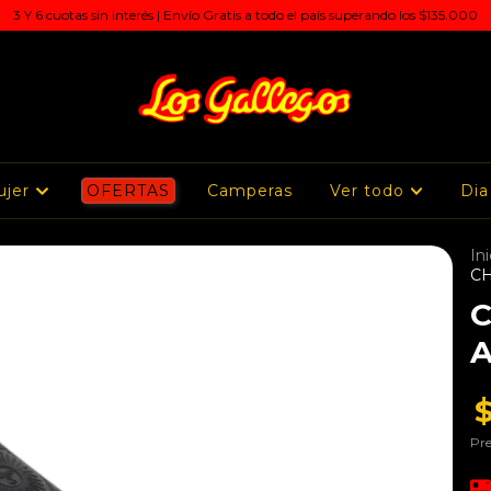
3 Y 6 cuotas sin interés | Envío Gratis a todo el país superando los $135.000
ujer
OFERTAS
Camperas
Ver todo
Dia
Ini
C
C
A
Pre