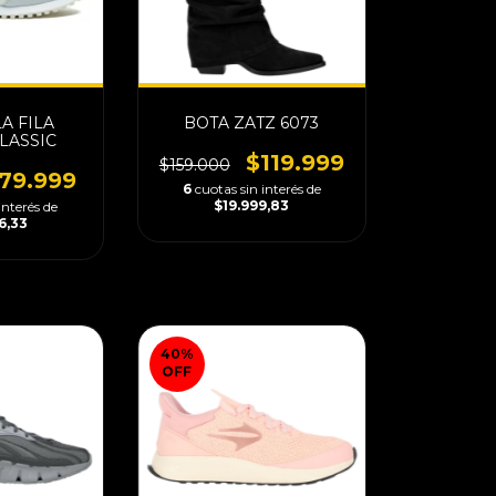
A FILA
BOTA ZATZ 6073
LASSIC
$119.999
$159.000
79.999
6
cuotas sin interés de
$19.999,83
interés de
6,33
40
%
OFF