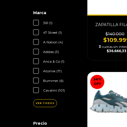
Marca
361 (1)
ZAPATILLA FIL
47 Street (1)
$140.000
$109.99
A Nation (4)
3
cuotas sin inter
$36.666,33
Adidas (3)
Anca & Co (1)
Atomik (17)
34
%
Bummer (6)
OFF
Cavatini (101)
VER TODOS
Precio