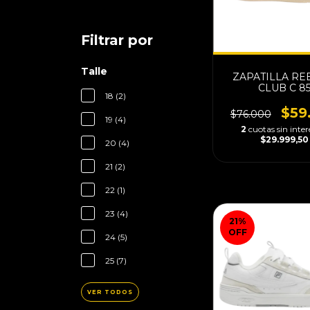
Filtrar por
Talle
ZAPATILLA RE
CLUB C 8
18 (2)
$59
$76.000
19 (4)
2
cuotas sin inter
$29.999,50
20 (4)
21 (2)
22 (1)
23 (4)
21
%
OFF
24 (5)
25 (7)
VER TODOS