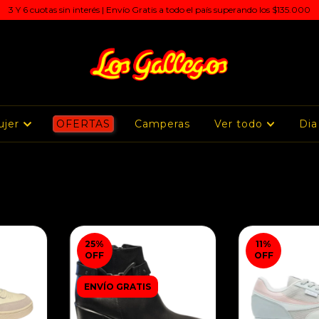
3 Y 6 cuotas sin interés | Envío Gratis a todo el país superando los $135.000
ujer
OFERTAS
Camperas
Ver todo
Dia
25
%
11
%
OFF
OFF
ENVÍO GRATIS