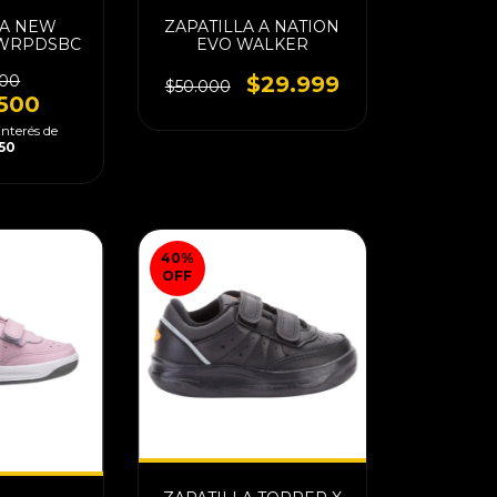
LA NEW
ZAPATILLA A NATION
UWRPDSBC
EVO WALKER
000
$29.999
$50.000
.500
interés de
250
40
%
OFF