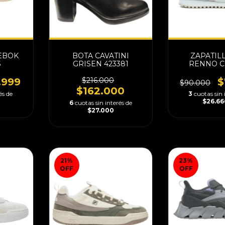
EBOK
BOTA CAVATINI
ZAPATILL
5
GRISEN 423381
RENNO C
.999
$216.000
$
$90.000
$162.000
és de
3
cuotas sin 
$26.66
6
cuotas sin interés de
$27.000
21
%
23
%
OFF
OFF