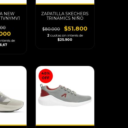
LA NEW
ZAPATILLA SKECHERS
TVNYMV1
TRINAMICS NIÑO
000
$51.800
$80.000
.000
2
cuotas sin interés de
$25.900
interés de
6,67
40
%
OFF