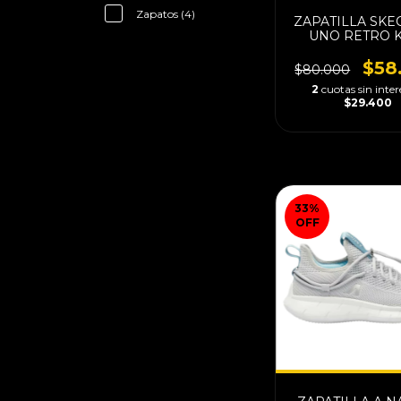
Zapatos (4)
ZAPATILLA SKE
UNO RETRO 
$58
$80.000
2
cuotas sin inter
$29.400
33
%
OFF