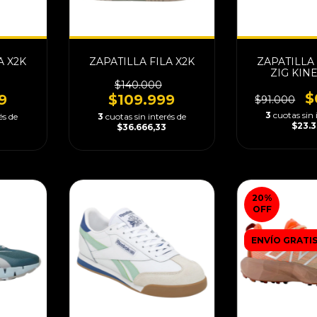
A X2K
ZAPATILLA FILA X2K
ZAPATILLA
ZIG KINE
$140.000
$
9
$109.999
$91.000
3
cuotas sin 
és de
3
cuotas sin interés de
$23.
$36.666,33
20
%
OFF
ENVÍO GRATI