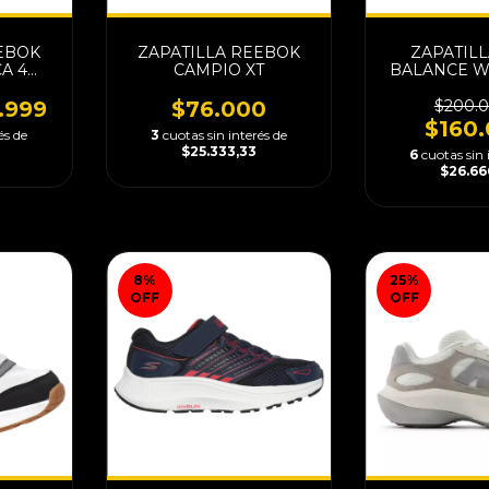
EBOK
ZAPATILLA REEBOK
ZAPATIL
A 4
CAMPIO XT
BALANCE W
E
.999
$76.000
$200.
$160
és de
3
cuotas sin interés de
$25.333,33
6
cuotas sin 
$26.66
8
%
25
%
OFF
OFF