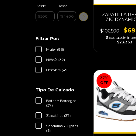
Desde
Hasta
ZAPATILLA RE
ZIG DYNAMIC
ADVENTUR
$69
$106.500
3
cuotas sin inter
Filtrar Por:
$23.333
Mujer (86)
Niño/a (32)
Hombre (49)
27
%
OFF
Tipo De Calzado
Botas Y Borcegos
(37)
Zapatillas (37)
Sandalias Y Ojotas
(6)