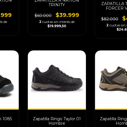
ATION
ZAPATILLA A NATION
ZAPATILLA 
TRINITY
FORCER 
.999
$39.999
$60.000
$
$82.000
és de
2
cuotas sin interés de
2
cuotas sin 
$19.999,50
$24.
io 1085
Zapatilla Ringo Taylor 01
Zapatilla Rin
Hombre
Homb