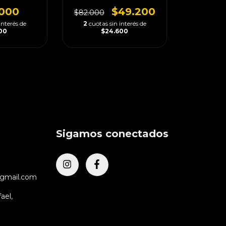
$49.200
.000
$82.000
2
cuotas sin interés de
interés de
$24.600
500
Sigamos conectados
@gmail.com
ael,