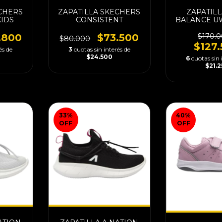
CHERS
ZAPATILLA SKECHERS
ZAPATIL
KIDS
CONSISTENT
BALANCE 
.800
$73.500
$170.
$80.000
$127
és de
3
cuotas sin interés de
$24.500
6
cuotas sin 
$21.
33
%
40
%
OFF
OFF