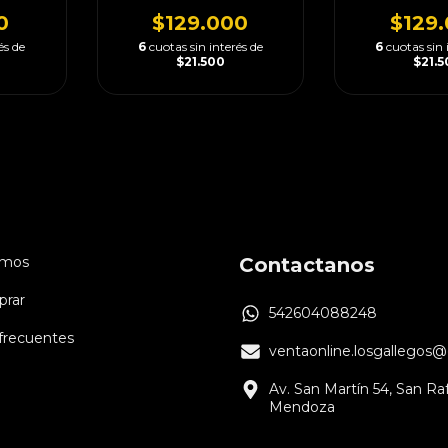
0
$129.000
$129
és de
6
cuotas sin interés de
6
cuotas sin 
$21.500
$21.
omos
Contactanos
rar
542604088248
frecuentes
ventaonline.losgallegos
Av. San Martín 54, San Raf
Mendoza