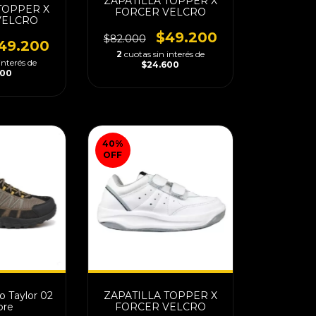
ZAPATILLA TOPPER X
TOPPER X
FORCER VELCRO
VELCRO
$49.200
$82.000
49.200
2
cuotas sin interés de
interés de
$24.600
600
40
%
OFF
ZAPATILLA TOPPER X
go Taylor 02
FORCER VELCRO
re