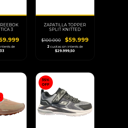
 REEBOK
ZAPATILLA TOPPER
TICA 3
SPLIT KNITTED
69.999
$59.999
$100.000
interés de
2
cuotas sin interés de
333
$29.999,50
35
%
OFF
S