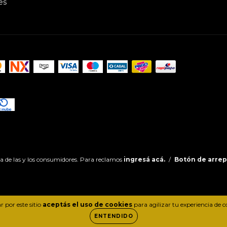
es
a de las y los consumidores. Para reclamos
ingresá acá.
/
Botón de arre
 por este sitio
aceptás el uso de cookies
para agilizar tu experiencia de 
ENTENDIDO