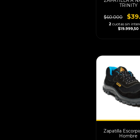
ZAPATILLA A N
TRINITY
$39
$60.000
2
cuotas sin inter
$19.999,50
Zapatilla Escorp
Hombre