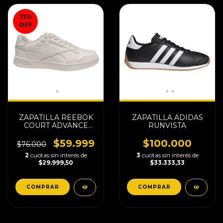
21
%
OFF
ZAPATILLA REEBOK
ZAPATILLA ADIDAS
COURT ADVANCE
RUNVISTA
UNISEX
$59.999
$100.000
$76.000
2
cuotas sin interés de
3
cuotas sin interés de
$29.999,50
$33.333,33
COMPRAR
COMPRAR