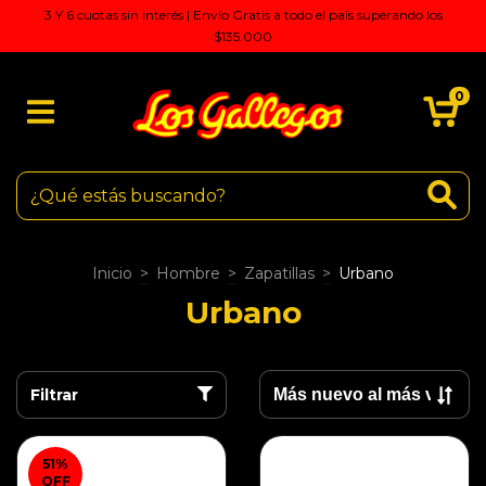
3 Y 6 cuotas sin interés | Envío Gratis a todo el país superando los
$135.000
0
Inicio
>
Hombre
>
Zapatillas
>
Urbano
Urbano
Filtrar
51
%
OFF