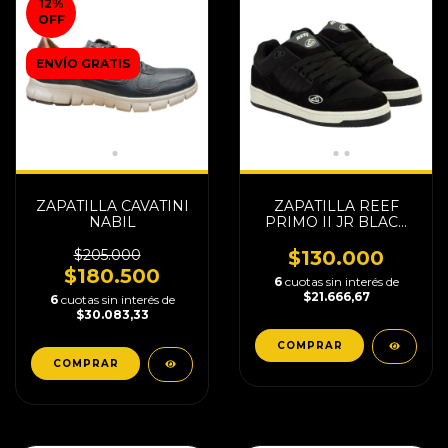
12
%
OFF
ENVÍO GRATIS
ZAPATILLA CAVATINI
ZAPATILLA REEF
NABIL
PRIMO II JR BLACK
WHITE
$205.000
$130.000
$180.500
6
cuotas sin interés de
$21.666,67
6
cuotas sin interés de
$30.083,33
COMPRAR
COMPRAR