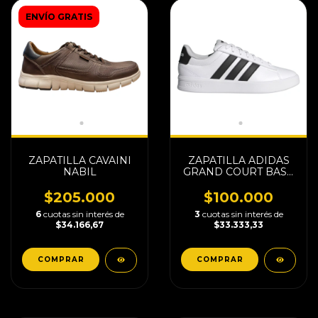
ENVÍO GRATIS
ZAPATILLA CAVAINI
ZAPATILLA ADIDAS
NABIL
GRAND COURT BASE
3.0
$205.000
$100.000
6
cuotas sin interés de
3
cuotas sin interés de
$34.166,67
$33.333,33
COMPRAR
COMPRAR