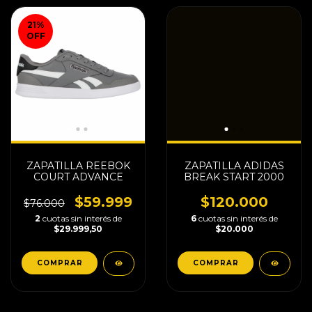
21
%
OFF
ZAPATILLA REEBOK
ZAPATILLA ADIDAS
COURT ADVANCE
BREAK START 2000
$59.999
$120.000
$76.000
2
cuotas sin interés de
6
cuotas sin interés de
$29.999,50
$20.000
COMPRAR
COMPRAR