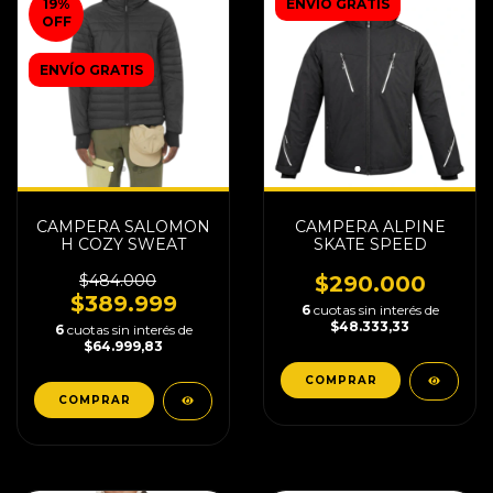
19
%
ENVÍO GRATIS
OFF
ENVÍO GRATIS
CAMPERA SALOMON
CAMPERA ALPINE
H COZY SWEAT
SKATE SPEED
$484.000
$290.000
$389.999
6
cuotas sin interés de
$48.333,33
6
cuotas sin interés de
$64.999,83
COMPRAR
COMPRAR