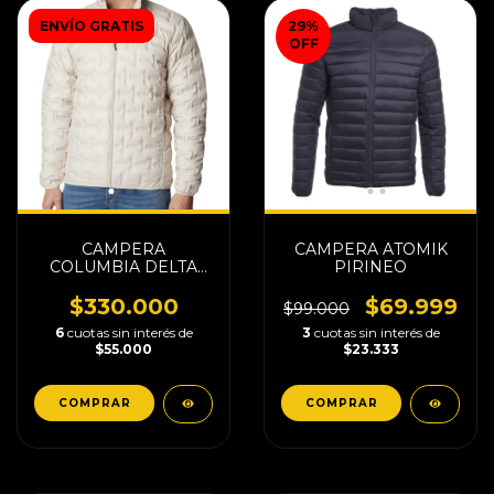
ENVÍO GRATIS
29
%
OFF
CAMPERA
CAMPERA ATOMIK
COLUMBIA DELTA
PIRINEO
RIDGE II DOWN
$330.000
$69.999
$99.000
6
cuotas sin interés de
3
cuotas sin interés de
$55.000
$23.333
COMPRAR
COMPRAR