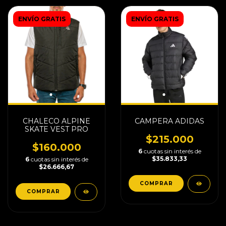
ENVÍO GRATIS
ENVÍO GRATIS
CHALECO ALPINE
CAMPERA ADIDAS
SKATE VEST PRO
$215.000
$160.000
6
cuotas sin interés de
$35.833,33
6
cuotas sin interés de
$26.666,67
COMPRAR
COMPRAR