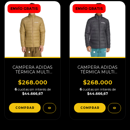
ENVÍO GRATIS
ENVÍO GRATIS
CAMPERA ADIDAS
CAMPERA ADIDAS
TÉRMICA MULTI
TÉRMICA MULTI
LIGHT DOWN
LIGHT DOWN
CLIMAWARM
$268.000
$268.000
6
cuotas sin interés de
6
cuotas sin interés de
$44.666,67
$44.666,67
COMPRAR
COMPRAR