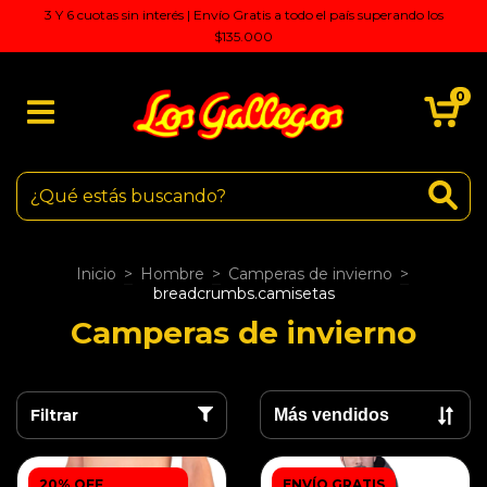
3 Y 6 cuotas sin interés | Envío Gratis a todo el país superando los
$135.000
0
Inicio
>
Hombre
>
Camperas de invierno
>
breadcrumbs.camisetas
Camperas de invierno
Filtrar
20% OFF
ENVÍO GRATIS