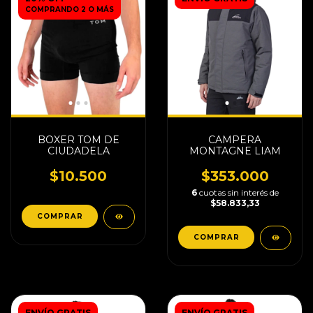
COMPRANDO 2 O MÁS
BOXER TOM DE
CAMPERA
CIUDADELA
MONTAGNE LIAM
$10.500
$353.000
6
cuotas sin interés de
$58.833,33
COMPRAR
COMPRAR
ENVÍO GRATIS
ENVÍO GRATIS